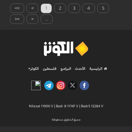
>>
>
1
2
3
4
5
<<
<
...
الرئيسية
الأحدث
البرامج
فلسطين
الكوثر+
Nilesat 11900 V | Badr 8 11747 V | Badr5 12284 V
جميع الحقوق محفوظة