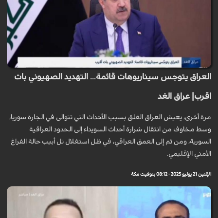
العراق يتوجس سيناريوهات قائمة... التهديد الصهيوني بات
اقرب| عراق الغد
مرة أخرى، يعيش العراق القلق بسبب الأحداث التي تتوالى في الجارة سوريا،
وسط مخاوف من انتقال شرارة أحداث السويداء إلى الحدود العراقية
السورية، ومن ثم إلى العمق العراقي، في ظل استغلال تل أبيب حالة الفراغ
الأمني الإقليمي.
الإثنين 21 يوليو 2025 - 08:12 بتوقيت مكة