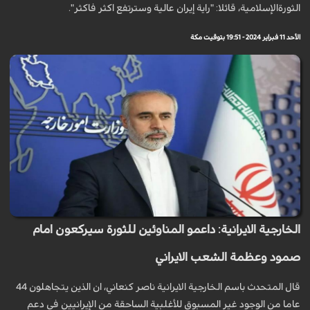
الثورةالإسلامية، قائلا: "راية إيران عالية وسترتفع اكثر فاكثر".
الأحد 11 فبراير 2024 - 19:51 بتوقيت مكة
الخارجية الايرانية: داعمو المناوئين للثورة سيركعون امام
صمود وعظمة الشعب الايراني
قال المتحدث باسم الخارجية الايرانية ناصر كنعاني، ان الذين يتجاهلون 44
عاما من الوجود غير المسبوق للأغلبية الساحقة من الإيرانيين في دعم