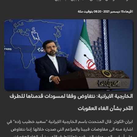
الأربعاء 15 ديسمبر 2021 - 08:20 بتوقيت مكة
الخارجية الايرانية: نتفاوض وفقا لمسودات قدمناها للطرف
الآخر بشأن الغاء العقوبات
ايران-الكوثر: قال المتحدث باسم الخارجیة الایرانیة "سعید خطیب زاده" في
اشارة منه الى مفاوضات فيينا والمزاعم التي صدرت خلالها: إننا نتفاوض