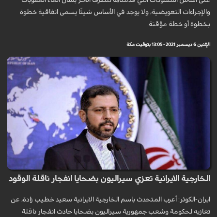
على أساس المسودات التي قدمناها للطرف الآخر بشأن الغاء العقوبات
والإجراءات التعويضية، ولا يوجد في الأساس شيئًا يسمى اتفاقية خطوة
بخطوة أو خطة مؤقتة.
الإثنين 6 ديسمبر 2021 - 13:05 بتوقيت مكة
الخارجية الايرانية تعزي سيراليون بضحايا انفجار ناقلة الوقود
ايران-الكوثر: أعرب المتحدث باسم الخارجية الايرانية سعيد خطيب زادة، عن
تعازيه لحكومة وشعب جمهورية سيراليون بضحايا حادث انفجار ناقلة