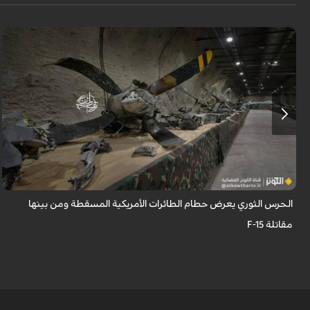
عُرِضت مجموعة كبيرة من بقايا وحطام الطائرات والمسيّرات الأمريكية
والإسرائيلية التي تم إسقاطها واصطيادها من قبل الحرس الثوري.
الحرس الثوري يعرض حطام الطائرات الأمريكية المسقطة ومن بينها
مقاتلة F-15