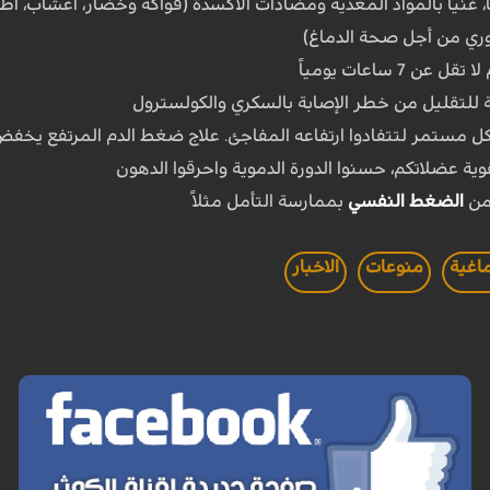
ناً، غنياً بالمواد المغذية ومضادات الأكسدة (فواكه وخضار، أعشاب،
7 ساعات يومياً
ة للتقليل من خطر الإصابة بالسكري والكولسترول
ستمر لتتفادوا ارتفاعه المفاجئ. علاج ضغط الدم المرتفع يخفض 
وية عضلاتكم، حسنوا الدورة الدموية واحرقوا الدهون
من
الضغط النفسي
بممارسة التأمل مثلاً
اغية
منوعات
الاخبار