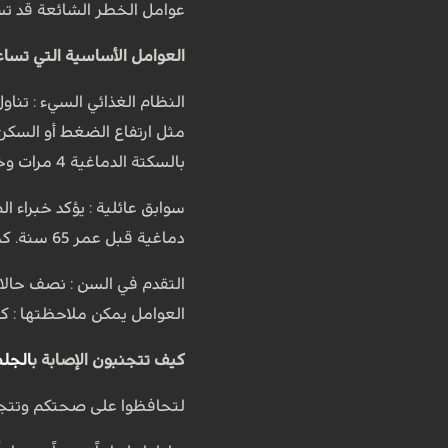
عوامل الخطر الشائعة قد تسا
العوامل الأساسية التي تساع
النظام الغذائي السيء : تنا
مثل ارتفاع الضغط أو السكر
بالسكتة الدماغية 4 مرات وخطر الإصابة بنزيف في الدماغ 10 مرات.
سوابق عائلية : يؤكد خبراء ا
دماغية قبل عمر 65 سنة. كما أنكم إذا أصبتم بجلطة سابقاً، فإن خطر الإصابة بجلطة ثانية يرتفع.
التقدم في السن : نصف حال
العوامل يمكن ملاحظتها : ك
كيف تتجنبون الإصابة ب
الجلط
لتحافظوا على صحتكم وتتجنبو