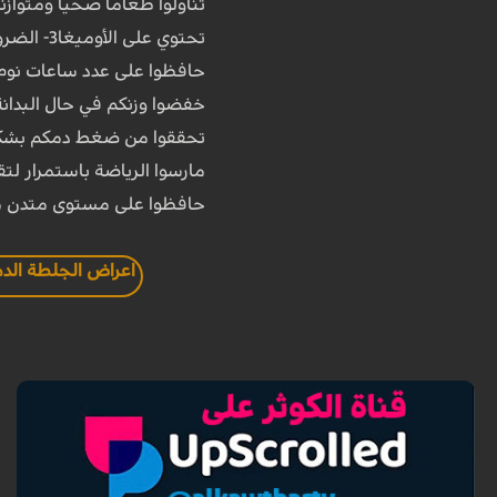
تناولوا طعاماً صحياً ومتواز
تحتوي على الأوميغا3- الضروري من أجل صحة الدماغ)
حافظوا على عدد ساعات نوم لا تقل عن 
خفضوا وزنكم في حال البدان
تحققوا من ضغط دمكم بشكل م
مارسوا الرياضة باستمرار لتق
حافظوا على مستوى متدن 
اعراض الجلطة الدم