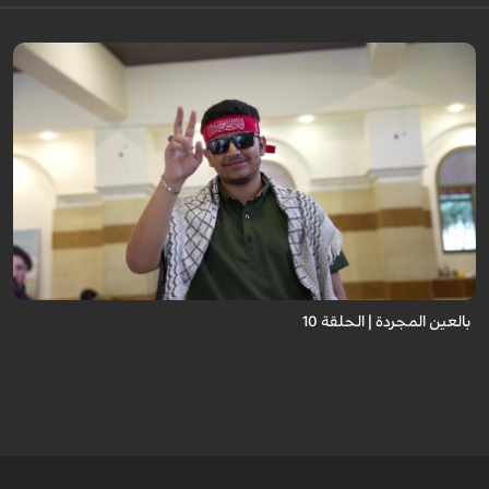
برنامج "بالعين المجردة" هو توثيق إنسانيٌّ شجاعٌ للحياة تحت وطأة الحرب، حيث
نستمع فيه إلى شهاداتٍ حيّةٍ لأشخاص عايشوا التفجيرات والدمار، فنرى بعيونهم
ت...
بالعين المجردة | الحلقة 10