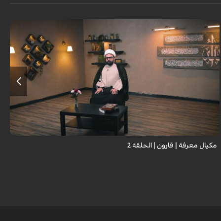
مكيال معرفة | قارون | الحلقة 2
غ
م