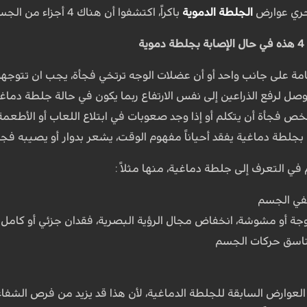
حري عوارض
الجلطة الدموية
باكراً، اكتشفوا أن هناك 4 أجزاء من الجسم يجب مراقبتها.
ة
تسامة على جانب واحد أو أن عضلات الوجه ترتخي فجأة، يجب ان تتوجهو
وصل لرفع الذراعين إلى نفس الارتفاع ربما يكون في حالة جلطة دماغي
خص فجأة أن يتكلم أو إذا وجد صعوبات في ابتلاع اللعاب أو الأطعمة،
جلطة دماغية يفقد أحياناً مفهوم الوقت، يشعر بدوار أو يصيبه فجأ
ي التعرف إلى جلطة دماغية، منها مثلاً :
صفي الجسم
جة أو مشوشة، انخفاض مجال الرؤية البصرية، فقدان جزئي أو كامل 
لتناسق حركات الجسم
العوارض السابقة للجلطة الدماغية، لأن هذا قد يزيد من فرص الشفاء