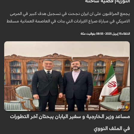
الثورية| قضية ساخنة
يجمع المراقبون على ان ايران نجحت في تسجيل هدف كبير في المرمى
الامريكي في مباراة صراع الايرادات التي بدات في العاصمة العمانية مسقط
الثلاثاء 15 إبريل 2025 - 08:55 بتوقيت مكة
مساعد وزير الخارجية و سفير اليابان يبحثان آخر التطورات
في الملف النووي