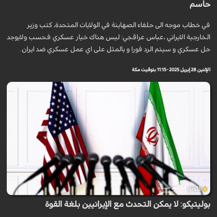
حاسم
في خطاب موجه الى حلفاء الصهاينة في الولايات المتحدة، كتب وزير
الخارجية الايراني ،عباس عراقجي: ليس هناك خيار عسكري فحسب ولايوجد
حل عسكري و سيتم الرد فورا و بالمثل على اي عمل عسكري ضد ايران.
الإثنين 28 إبريل 2025 - 11:15 بتوقيت مكة
بوليتيكو: لا يمكن التحدث مع الإيرانيين بلغة القوة