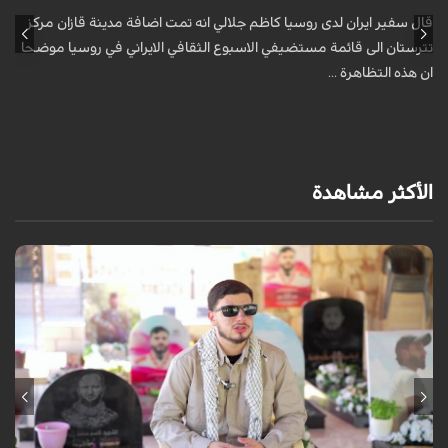
قال سفير ايران لدى روسيا كاظم جلالي انه تمت اضافة مدينة قازان مركز
ق
تترستان الى قائمة مستضيفي الاسبوع الثقافي الايراني في روسيا موضحا
ت
ان هذه التظاهرة ...
ا
الأكثر مشاهدة
برنامج "بالعين المجردة" هو توثيق إنسانيٌّ شجاعٌ للحياة تحت وطأة الحرب،
حيث نستمع فيه إلى شهاداتٍ حيّةٍ لأشخاص عايشوا التفجيرات والدمار، فنرى
بعيونهم ت...