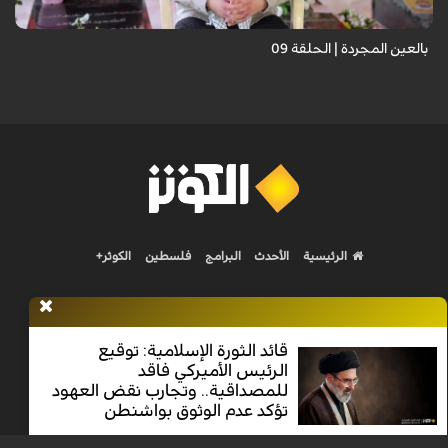
بالعين المجردة | الحلقة 09
الرئيسية
الأحدث
البرامج
فلسطين
الكوثر+
قائد الثورة الإسلامية: توقيع
الرئيس الأميركي فاقد
Nilesat 11900 V | Badr 8 11747 V | Badr5 12284 V
للمصداقية.. وتجارب نقض العهود
تؤكد عدم الوثوق بواشنطن
جميع الحقوق محفوظة