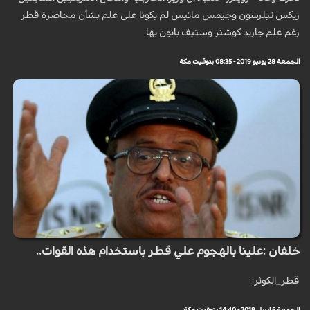
ريكس تيلرسون وجيمس ماتيس لم يكونا على علم بشأن محاصرة قطر
رغم علم جاريد كوشنر وستيف بانون بها.
الجمعة 28 يونيو 2019 - 08:35 بتوقيت مكة
خلفان :علينا بالهجوم علي قطر باستخدام هذه القوات..
قطر_الكوثر: