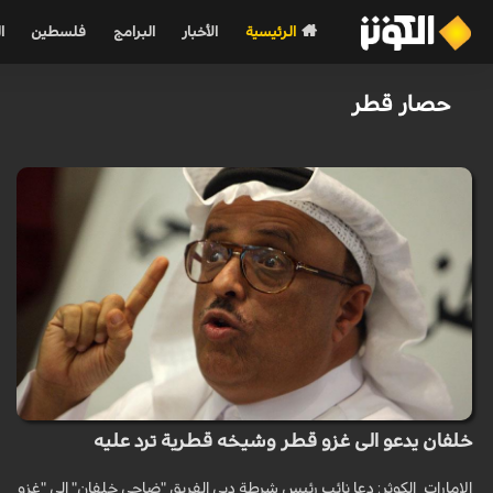
الرئيسية
الأخبار
البرامج
فلسطين
ا
حصار قطر
خلفان يدعو الى غزو قطر وشيخه قطرية ترد عليه
الامارات_الكوثر: دعا نائب رئيس شرطة دبي الفريق "ضاحي خلفان" إلى "غزو