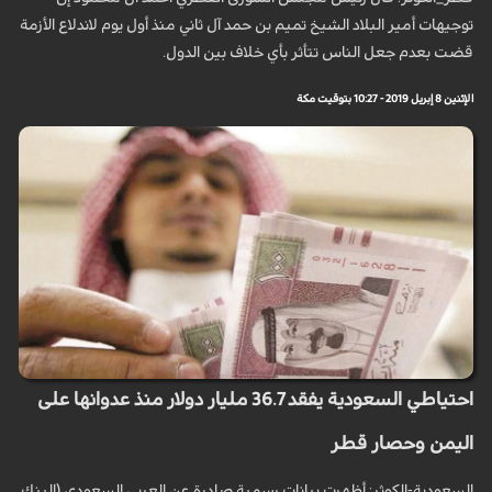
توجيهات أمير البلاد الشيخ تميم بن حمد آل ثاني منذ أول يوم لاندلاع الأزمة
قضت بعدم جعل الناس تتأثر بأي خلاف بين الدول.
الإثنين 8 إبريل 2019 - 10:27 بتوقيت مكة
احتياطي السعودية يفقد 36.7 مليار دولار منذ عدوانها على
اليمن وحصار قطر
السعودية-الكوثر: أظهرت بيانات رسمية صادرة عن العربي السعودي (البنك