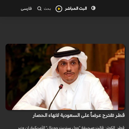
البث المباشر
فارسی
بحث
قطر تقترح عرضاً على السعودية لانهاء الحصار
قطر_الكوثر: قالت صحيفة "وول ستريت جورنال" الأمريكية، إن وزير