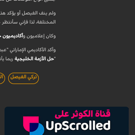
ولم ينف الفيصل أو يؤكد هذه 
المختلفة، لذا فإني سأنتظر ح
وكان إعلاميون و
أكاديميون 
وأكد الأكاديمي الإماراتي "ع
"
حل الأزمة الخليجية
ربما يأت
تركي الفيصل
ال