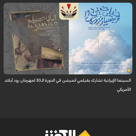
تأهل فيلمان قصيران من إنتاج "مركز سوره للشباب" للمشاركة في منافسات
مهرجان رود آيلاند السينمائي الدولي بالولايات المتحدة الأمريكية.
السينما الإيرانية تشارك بفيلمي أنميشن في الدورة الـ30 لمهرجان رود آيلاند
الأمريكي