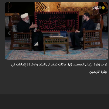
لا تقتصر زيارة الإمام الحسين (عليه السلام) على أداء شعيرةٍ إيمانية، بل تحمل في
طياتها ثوابًا عظيمًا وآثارًا مباركة تنعكس على حياة الزائر. فما هي النعم...
ثواب زيارة الإمام الحسين (ع).. بركات تمتد إلى الدنيا والآخرة | إضاءات في
ح
زيارة الأربعين
ا