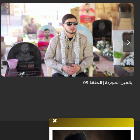
برنامج "بالعين المجردة" هو توثيق إنسانيٌّ شجاعٌ للحياة تحت وطأة الحرب، حيث
نستمع فيه إلى شهاداتٍ حيّةٍ لأشخاص عايشوا التفجيرات والدمار، فنرى بعيونهم
ت...
بالعين المجردة | الحلقة 09