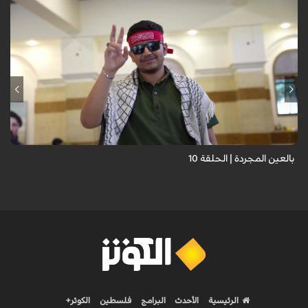
برنامج "بالعين المجردة" هو توثيق إنسانيٌّ شجاعٌ للحياة تحت وطأة الحرب،
حيث نستمع فيه إلى شهاداتٍ حيّةٍ لأشخاص عايشوا التفجيرات والدمار، فنرى
بعيونهم ت...
بالعين المجردة | الحلقة 10
الرئيسية
الأحدث
البرامج
فلسطين
الكوثر+