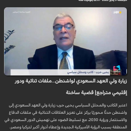
الجمعة 9 يناير 2026 - 22:01 بتوقيت مكة
زيارة ولي العهد السعودي لواشنطن...ملفات ثنائية ودور
إقليمي متراجع| قضية ساخنة
اعتبر الكاتب والمحلل السياسي يحيى حرب زيارة ولي العهد السعودي إلى
واشنطن حدثًا محوريًا يركز على تعزيز العلاقات الثنائية في ملفات الدفاع
والاستثمار ورؤية 2030، مع تسليط الضوء على تهميش الدور السعودي في
المنطقة بسبب الرؤية الأميركية الجديدة وإعطاء أدوار أكبر لتركيا ومصر،