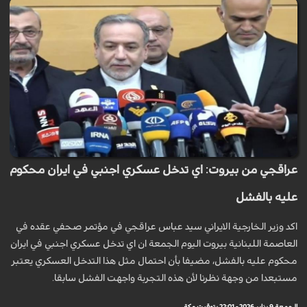
عراقجي من بيروت: اي تدخل عسكري اجنبي في ايران محكوم
عليه بالفشل
اكد وزير الخارجية الايراني سيد عباس عراقجي في مؤتمر صحفي عقده في
العاصمة اللبنانية بيروت اليوم الجمعة ان اي تدخل عسكري اجنبي في ايران
محكوم عليه بالفشل، مضيفا بأن احتمال مثل هذا التدخل العسكري يعتبر
مستبعدا من وجهة نظرنا لأن هذه التجربة واجهت الفشل سابقا.