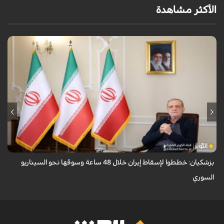
الأكثر مشاهدة
قال الرئيس الايراني مسعود بزشكيان ان الأعداء وضعوا خططًا وتصوروا أن
بإمكانهم السيطرة على إيران خلال 48 ساعة كما فعلوا مع سوريا.
بزشكيان: خططوا لإسقاط إيران خلال 48 ساعة وسوقها نحو السيناريو
السوري