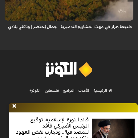
المعد من كارثة بيئية: "وحش الأعمال والمشاريع التدميرية تنهش بجسم
طبيعة إيران...
طبيعة هراز في مهبّ المشاريع التدميرية... جمال يُحتضر | وثائقي بلادي
الرئيسية
الأحدث
البرامج
فلسطين
الكوثر+
قائد الثورة الإسلامية: توقيع
الرئيس الأميركي فاقد
Nilesat 11900 V | Badr 8 11747 V | Badr5 12284 V
للمصداقية.. وتجارب نقض العهود