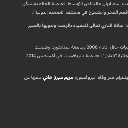
 اسم ايران عاليا لدى الاوساط العلمية العالمية، شكّل
 قمم الفخر والشموخ في مختلف الاصعدة الدولية".
 سائلا الباري تعالى للفقيدة بالرحمة ولذويها بالصبر
مريم ميرزاخاني هي من مواليد مايو 1977 في طهران، عالمة رياضيات إيرانية، وأستاذة مادة الرياضيات خلال العام 2008 بجامعة ستانفورد؛ وشملت
إهتماماتها البحثية بـ"الهندسة الزائدية" و"نظرية إرجوديك" وTeichmüller space. كما حازت علي جائزة "فيلدز" العالمية بالرياضيات في أغسطس 2014،
يلغرام خبر وفاة البروفسورة
مريم ميرزا خاني
معربا عن