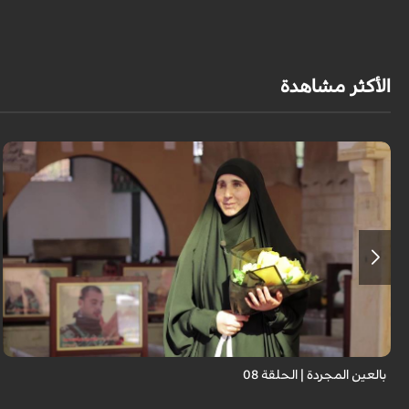
الأكثر مشاهدة
برنامج "بالعين المجردة" هو توثيق إنسانيٌّ شجاعٌ للحياة تحت وطأة الحرب، حيث
نستمع فيه إلى شهاداتٍ حيّةٍ لأشخاص عايشوا التفجيرات والدمار، فنرى بعيونهم
ت...
بالعين المجردة | الحلقة 08