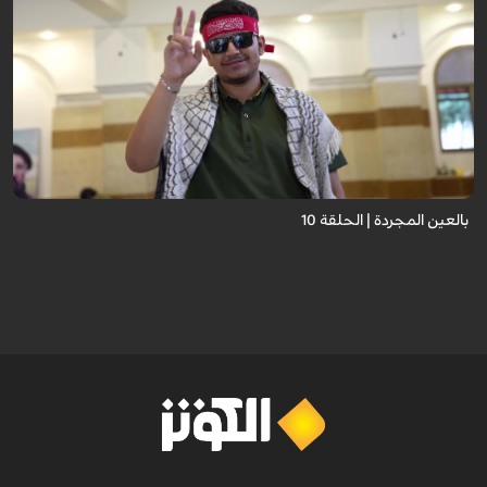
برنامج "بالعين المجردة" هو توثيق إنسانيٌّ شجاعٌ للحياة تحت وطأة الحرب، حيث
نستمع فيه إلى شهاداتٍ حيّةٍ لأشخاص عايشوا التفجيرات والدمار، فنرى بعيونهم
ت...
بالعين المجردة | الحلقة 10