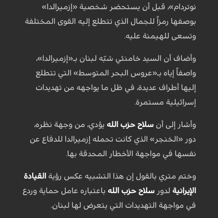
نوتردام»، قبل أن يستحضر شخصية «إزميرالدا»
بوصفها رمزاً للجمال الذي تتطلع إليه القوى المختلفة
وتسعى للهيمنة عليه.
وأضاف أن السيد خامنئي شبّه لبنان بـ«إزميرالدا»،
واصفاً إياه بـ«عروس البحر المتوسط» التي تتطلع
إليها أطراف عديدة، في ظل ما يواجهه من تهديدات
إسرائيلية مستمرة.
وأشار إلى أن
سلاح حزب الله
يؤدي، من وجهة نظره،
دور «الخنجر» الذي كانت تحمله إزميرالدا للدفاع عن
نفسها في مواجهة الأخطار المحدقة بها.
وختم متري بالقول إن هذا التشبيه عكس رؤية
القيادة
الإيرانية
لدور
سلاح حزب الله
باعتباره عامل حماية وردع
في مواجهة التهديدات التي يتعرض لها لبنان.