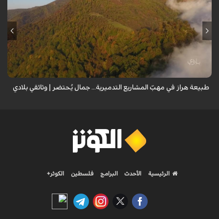
من قلب طبيعة هراز التي كانت يوماً من أجمل الموائل الطبيعية في إيران، يحذر
المعد من كارثة بيئية: "وحش الأعمال والمشاريع التدميرية تنهش بجسم
طبيعة إيران...
طبيعة هراز في مهبّ المشاريع التدميرية... جمال يُحتضر | وثائقي بلادي
الرئيسية
الأحدث
البرامج
فلسطين
الكوثر+