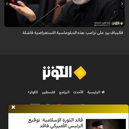
أكد رئيس مجلس الشورى الإسلامي الإيراني أن التصريحات الاستعراضية
والتهديدات المتكررة لم تعد تُجدي نفعاً، واصفاً إياها بالدبلوماسية الفاشلة.
قاليباف يرد على ترامب: هذه الدبلوماسية الاستعراضية فاشلة
الرئيسية
الأحدث
البرامج
فلسطين
الكوثر+
قائد الثورة الإسلامية: توقيع
الرئيس الأميركي فاقد
Nilesat 11900 V | Badr 8 11747 V | Badr5 12284 V