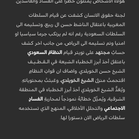
هؤلاء الاشخاص يمثلون خطرا على الفساد والفاسدين.
لجنة حقوق الانسان كشفت عن قيام السلطات
المغربية باعتقال الناشط حسن ال ربيع، وتسليمه الى
السلطات السعودية رغم انه لم يرتكب جرما سياسيا او
امنيا وتم تسليمه الى الرياض، من جانب اخر كشف
حسابُ
مجتهد
على تويتر قيام
النظامَ السعودي
باعتقلَ أحدَ أبرزِ الخطباء الشيعة في الـقـطـيـف
الشيخ حسن الخويلدي. واضاف ان قواتِ النظامِ
اقتحمتْ منزلَ
الشيخ الخويلدي
، وعَبثتْ بمحتوياتهِ.
ويُعَدُّ الشيخ الخويلدي أحدَ أبرزِ الخطباء في المنطقة
الشرقية، ويُمثِّلُ خطابُهُ نموذجاً لمحاربةِ
الفسادِ
الاجتماعي
والتحللِ الأخلاقي، المنهج الذي تستخدمه
سلطات الرياض الان دستورا لها.