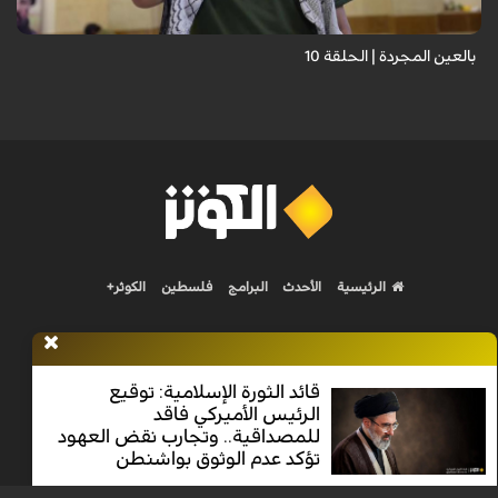
بالعين المجردة | الحلقة 10
الرئيسية
الأحدث
البرامج
فلسطين
الكوثر+
قائد الثورة الإسلامية: توقيع
الرئيس الأميركي فاقد
Nilesat 11900 V | Badr 8 11747 V | Badr5 12284 V
للمصداقية.. وتجارب نقض العهود
تؤكد عدم الوثوق بواشنطن
جميع الحقوق محفوظة