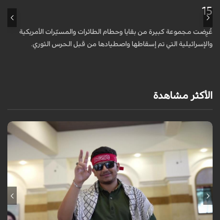
15
ظ
عُرِضت مجموعة كبيرة من بقايا وحطام الطائرات والمسيّرات الأمريكية
أ
والإسرائيلية التي تم إسقاطها واصطيادها من قبل الحرس الثوري.
ا
و
الأكثر مشاهدة
برنامج "بالعين المجردة" هو توثيق إنسانيٌّ شجاعٌ للحياة تحت وطأة الحرب،
حيث نستمع فيه إلى شهاداتٍ حيّةٍ لأشخاص عايشوا التفجيرات والدمار، فنرى
بعيونهم ت...