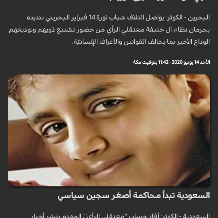
البحرین - الکوثر: يواصل ائتلاف شباب ثورة 14 فبراير البحريني تنديده
بحرمان نظام ال خليفة معتقلي الرأي من حضور تشييع ذويهم وتوديعهم
الوداع الأخير بما يخالف القوانين والأعراف الإنسانيّة.
الأحد 14 يونيو 2020 - 11:42 بتوقيت مكة
السعودية تبدأ محاكمة أصغر سجين سياسي
السعودية - الكوثر: أفاد حساب "معتقلي الرأي"، المهتم بنشر أخبار