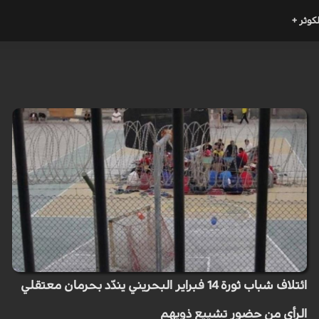
لكوثر +
ائتلاف شباب ثورة 14 فبراير البحريني يندّد بحرمان معتقلي
الرأي من حضور تشييع ذويهم