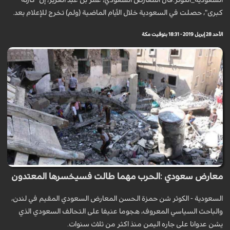
السعودية_الكوثر:قال المعارض السعودي، عمر بن عبد العزيز، إن "كارثة
كبرى"، حصلت في السعودية خلال الأيام الماضية (ولم) تخرج للإعلام بعد.
الأحد 28 إبريل 2019 - 18:31 بتوقيت مكة
معارض سعودي :الحرب مهما طالت فسيخسرها المعتدون
السعودية - الكوثر شن حمزة الحسن المعارض السعودي المقيم في لندن،
والباحث السياسي المعروف، هجوما عنيفا على التحالف السعودي الذي
يشن عدوانا على جاره اليمن منذ اكثر من ثلاث سنوات.