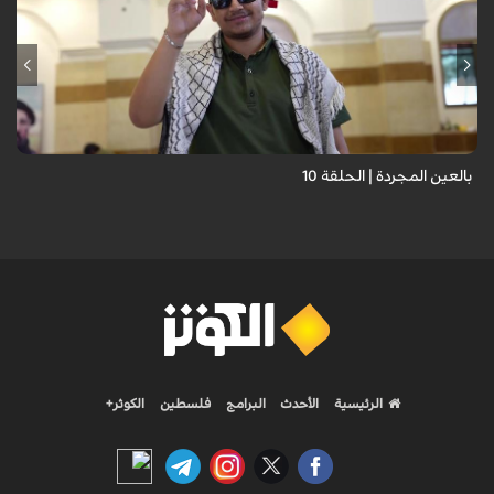
برنامج "بالعين المجردة" هو توثيق إنسانيٌّ شجاعٌ للحياة تحت وطأة الحرب،
حيث نستمع فيه إلى شهاداتٍ حيّةٍ لأشخاص عايشوا التفجيرات والدمار، فنرى
بعيونهم ت...
بالعين المجردة | الحلقة 10
الرئيسية
الأحدث
البرامج
فلسطين
الكوثر+