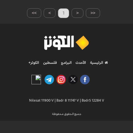
>>
>
1
<
<<
الرئيسية
الأحدث
البرامج
فلسطين
الكوثر+
Nilesat 11900 V | Badr 8 11747 V | Badr5 12284 V
جميع الحقوق محفوظة