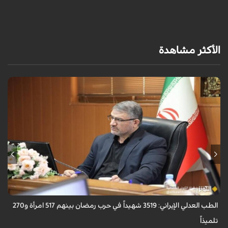
ا
الأكثر مشاهدة
أعلن رئيس منظمة الطب العدلي الإيرانية، عباس مسجدي، أن عدد ضحايا حرب
رمضان بلغ 3519 شهيداً، بينهم 517 امرأة و270 تلميذاً.
الطب العدلي الإيراني: 3519 شهيداً في حرب رمضان بينهم 517 امرأة و270
تلميذاً