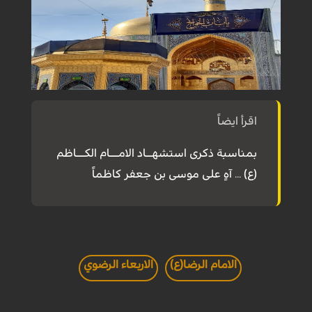
اقرأ ايضاً
بمناسبة ذكرى استشهــاد الامـــام الكـــاظم
(ع) ... آهٍ على موسى بن جعفر كاظماً
الامام الرضا(ع)
الاربعاء الرضوي