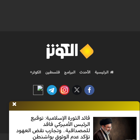
الرئيسية
الأحدث
البرامج
فلسطين
الكوثر+
Nilesat 11900 V | Badr 8 11747 V | Badr5 12284 V
قائد الثورة الإسلامية: توقيع
الرئيس الأميركي فاقد
جميع الحقوق محفوظة
للمصداقية.. وتجارب نقض العهود
تؤكد عدم الوثوق بواشنطن