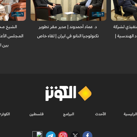
 برنامج لقاء
مع مدير مقر تطوير تكنولوجيا النانو في ايران
للمجمع العالم
الدكتور عماد احمدوند.
الشيخ محمد ا
لتنفيذي لشركة
د. عماد أحمدوند | مدير مقر تطوير
الشيخ مح
د الهندسية |
تكنولوجيا النانو في ايران | لقاء خاص
المجلس الأعل
بين ا
الرئيسية
الأحدث
البرامج
فلسطين
الكوثر+