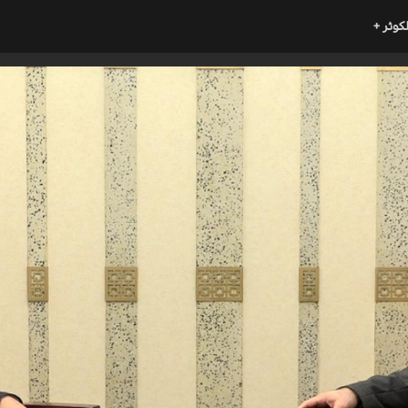
لكوثر +