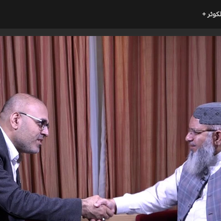
لكوثر +