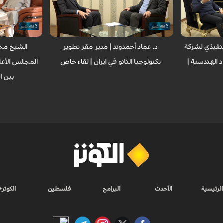
 برنامج لقاء
مع مدير مقر تطوير تكنولوجيا النانو في ايران
للمجمع العالم
الدكتور عماد احمدوند.
الشيخ محمد ا
لتنفيذي لشركة
د. عماد أحمدوند | مدير مقر تطوير
الشيخ مح
د الهندسية |
تكنولوجيا النانو في ايران | لقاء خاص
المجلس الأعل
بين ا
الرئيسية
الأحدث
البرامج
فلسطين
الكوثر+