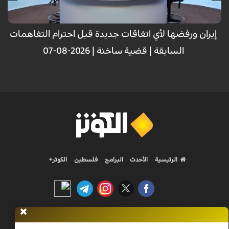
إيران ورفضها لأي اتفاقات جديدة قبل احترام التفاهمات
السابقة | قضية ساخنة | 2026-08-07
الرئيسية
الأحدث
البرامج
فلسطين
الكوثر+
Nilesat 11900 V | Badr 8 11747 V | Badr5 12284 V