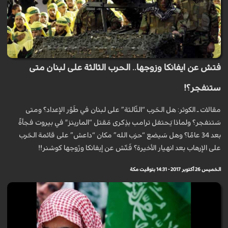
فتش عن ايفانكا وزوجها.. الحرب الثالثة على لبنان متى
ستنفجر؟!
مقالات ـ الكوثر: هل الحَرب “الثّالثة” على لبنان في طَوْر الإعداد؟ ومتى
سَتنفجر؟ ولماذا يَحتفل ترامب بذِكرى مَقتل “المارينز″ في بيروت فجأةً
بعد 34 عامًا؟ وهل سَيضع “حزب الله” مكان “داعش” على قائمة الحَرب
على الإرهاب بعد انهيار الأخيرة؟ فَتّش عن إيفانكا وزَوجها كوشنر!!
الخميس 26 أكتوبر 2017 - 14:31 بتوقيت مكة