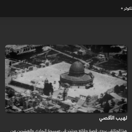
لكوثر +
لهيب الأقصي
هذا الوثائقي يروي قصة وقائع حدثت في صبيحة الحادي والعشرين من