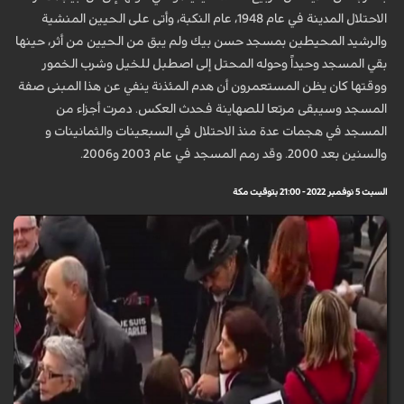
الاحتلال المدينة في عام 1948، عام النكبة، وأتى على الحيين المنشية
والرشيد المحيطين بمسجد حسن بيك ولم يبق من الحيين من أثر، حينها
بقي المسجد وحيداً وحوله المحتل إلى اصطبل للخيل وشرب الخمور
ووقتها كان يظن المستعمرون أن هدم المئذنة ينفي عن هذا المبنى صفة
المسجد وسيبقى مرتعا للصهاينة فحدث العكس. دمرت أجزاء من
المسجد في هجمات عدة منذ الاحتلال في السبعينات والثمانينات و
والسنين بعد 2000. وقد رمم المسجد في عام 2003 و2006.
السبت 5 نوفمبر 2022 - 21:00 بتوقيت مكة