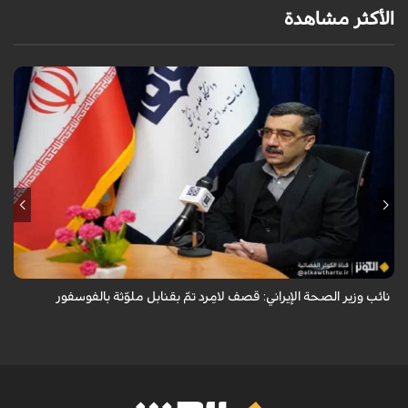
الأكثر مشاهدة
قال معاون وزير الصحة الإيراني لشؤون البحوث والتكنولوجيا، شاهين آخوندزاده،
إن التحقيقات التي أجرتها وزارة الصحة بشأن قصف مدينة لامِرد في محافظة
فارس أظ...
نائب وزير الصحة الإيراني: قصف لامِرد تمّ بقنابل ملوّثة بالفوسفور