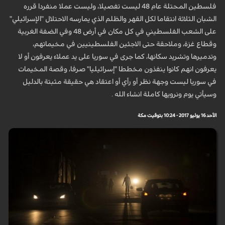
فلسطين المحتلة عام 48 ليست تفصيلا، وليست عملا منفردا قرره
الشبان الثلاثة انتقاما لكل القهر والظلم الذي يمارسه الاحتلال "الإسرائيلي"
على الشعب الفلسطيني في كل مكان في أرض 48 وفي الضفة الغربية
وقطاع غزة، وملاحقة حتى الاجئين الفلسطينيين في مخيماتهم،
وتدميرها وتشريد سكانها، كما جرى في سوريا على يد عملاء يعرفون أو لا
يعرفون انهم كانوا ينفذون مخططا "إسرائيليا" صرفا، وقصة المخيمات
في سوريا ليست وجهة نظر أو رأي أو اعتقاد هي حقيقة مثبتة بالدليل
وسيأتي يوم ونرويها كاملة انشاء الله .
الأحد 16 يوليو 2017 - 10:24 بتوقيت مكة