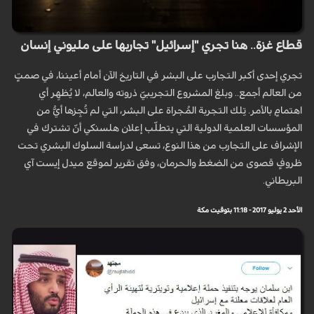
قطاع غزة.. هنا تجري "إسرائيل" تجاربها على مليوني إنسان
تجري إحدى أكبر التجارب على البشر في التاريخ الآن أمام أعيننا، في صمتٍ
من العالم أجمع.. وبلغ المشروع التجريبيّ ذروته والعالم، لا يُظهِر أي
اهتمامٍ بالأمر. تِلك التجربة المُجراة على البشر، التي لم تُجِزها أيٌّ من
المؤسسات العلمية الدولية التي يتطلّب إعلان هلسنكي أنّ تشترك في
الإشراف على التجارب من هذا النوع، تسعى لدراسة السلوك البشري تحت
ظروفٍ قصوى من الضغط والحرمان، وفق تقرير لموقع ميدل إيست آي
البريطاني.
الأحد 2 يوليو 2017 - 11:18 بتوقيت مكة