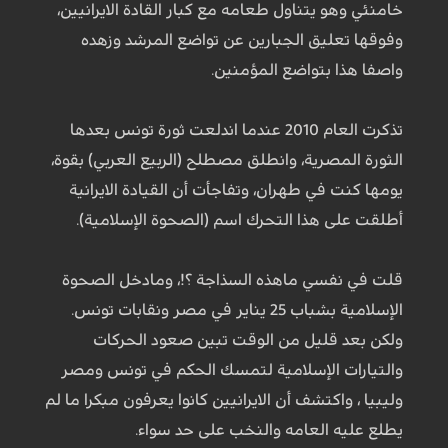
خامنئي وهو يتناول طعامه مع كبار القادة الايرانيين،
وفوقها تعليق الجبارين عن تواضع المرشد وزهده
واصفا هذا بتواضع المؤمنين.
تذكرت العام 2010 عندما اندلعت ثورة تونس بعدها
الثورة المصرية، وانطلق مصطلح (الربيع العربي) بقوة،
يومها كنت في طهران، وتفاجأت أن القيادة الايرانية
أطلقت على هذا التحرك اسم (الصحوة الإسلامية).
قلت في نفسي ماهذه السذاجة ؟!، ومادخل الصحوة
الإسلامية بشباب 25 يناير في مصر ونقابات تونس.
ولكن بعد قليل من الوقت تبين صعود الحركات
والتيارات الإسلامية لتمسك الحكم في تونس ومصر
وليبيا ، واكتشف أن الايرانيين كانوا يعرفون مبكرا ما لم
يطلع عليه العامه والنخب على حد سواء.