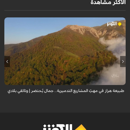
الأكثر مشاهدة
من قلب طبيعة هراز التي كانت يوماً من أجمل الموائل الطبيعية في إيران، يحذر
المعد من كارثة بيئية: "وحش الأعمال والمشاريع التدميرية تنهش بجسم
طبيعة إيران...
طبيعة هراز في مهبّ المشاريع التدميرية... جمال يُحتضر | وثائقي بلادي