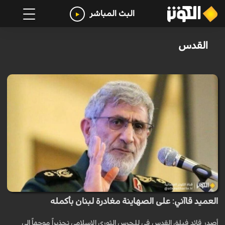
البث المباشر
القدس
العميد قاآني: على الصهاينة مغادرة لبنان بأكمله
أصدر قائد فيلق القدس في للحرس الثوري الإسلامي تحذيراً موجهاً إلى