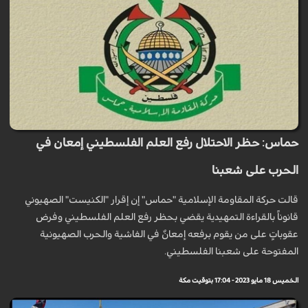
حماس: حظر الاحتلال رفع العلم الفلسطيني إمعان في
الحرب على شعبنا
قالت حركة المقاومة الإسلامية "حماس" إن إقرار "الكنيست" الصهيوني
قانوناً بالقراءة التمهيدية يقضي بحظر رفع العلم الفلسطيني وفرض
عقوباتٍ على من يقوم برفعه إمعانٌ في الفاشية والحرب الصهيونية
المفتوحة على شعبنا الفلسطيني.
الخميس 18 مايو 2023 - 17:04 بتوقيت مكة