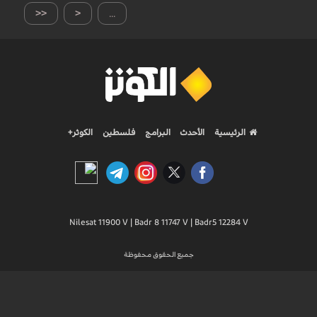
<<
<
...
الرئيسية
الأحدث
البرامج
فلسطين
الكوثر+
Nilesat 11900 V | Badr 8 11747 V | Badr5 12284 V
جميع الحقوق محفوظة