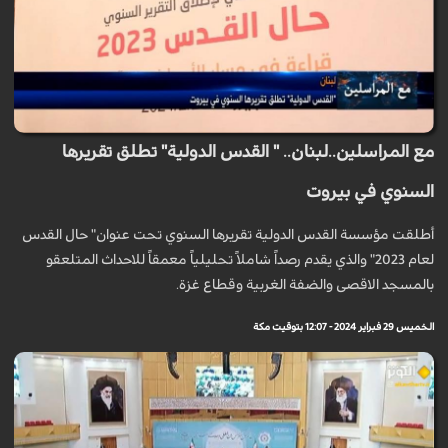
مع المراسلين..لبنان.. " القدس الدولية" تطلق تقريرها
السنوي في بيروت
أطلقت مؤسسة القدس الدولية تقريرها السنوي تحت عنوان" حال القدس
لعام 2023" والذي يقدم رصداً شاملاً تحليلياً معمقاً للاحداث المتلعقو
بالمسجد الاقصى والضفة الغربية وقطاع غزة.
الخميس 29 فبراير 2024 - 12:07 بتوقيت مكة