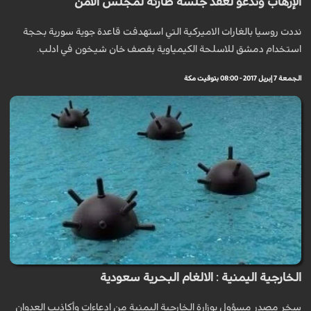
الإرهاب وندعو لعقد جلسة طارئة لمجلس الأمن
نددت روسيا بالغارات الاميركية التي استهدفت قاعدة جوية سورية بحجة
استخدام دمشق للاسلحة الكيمياوية بقصف خان شيخون في ادلب.
الجمعة 7 إبريل 2017 - 08:00 بتوقيت مكة
الخارجية اليمنية : الالغام البحرية سعودية
سخر مصدر مسؤول بوزارة الخارجية اليمنية من ادعاءات وأكاذيب العدوان