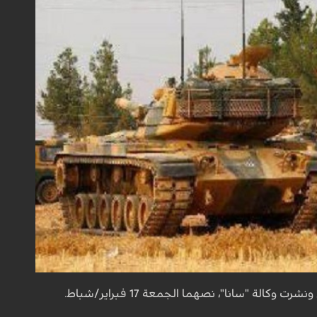
ة "سانا"، نصهما الجمعة 17 فبراير/شباط.