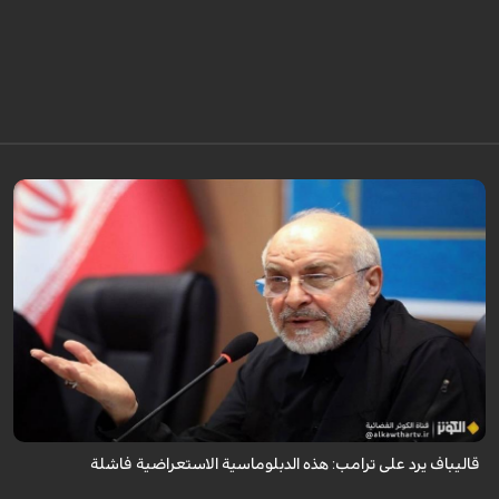
أكد رئيس مجلس الشورى الإسلامي الإيراني أن التصريحات الاستعراضية
والتهديدات المتكررة لم تعد تُجدي نفعاً، واصفاً إياها بالدبلوماسية الفاشلة.
قاليباف يرد على ترامب: هذه الدبلوماسية الاستعراضية فاشلة