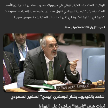
الولايات المتحدة - الكوثر: توفي في نيويورك مندوب ساحل العاج لدى الأمم
المتحدة برنار تانوه بوتشو، الذي تقول مصادر دبلوماسية إنه واجه ضغوطات
كثيرة في الفترة الأخيرة في ظل الجلسات المتوترة بخصوص سوريا.
السبت 21 إبريل 2018 - 10:43 بتوقيت مكة
شاهد بالفيديو... بشار الجعفري "يهدي" السفير السعودي
أبيات شعر "ناسفة" مباشرةً على الهواء!