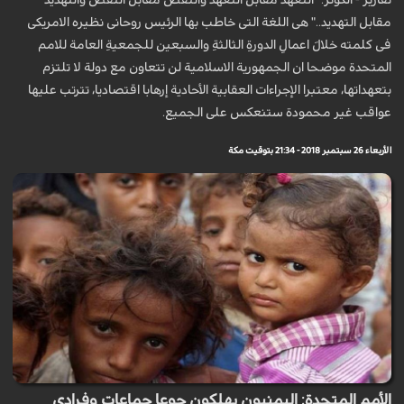
تقارير - الكوثر: "التعهد مقابل التعهد والنقض مقابل النقض والتهديد
مقابل التهديد.." هی اللغة التی خاطب بها الرئیس روحانی نظیره الامریکی
فی کلمته خلالَ اعمالِ الدورةِ الثالثةِ والسبعين للجمعيةِ العامة للامم
المتحدة موضحا ان الجمهوریة الاسلامیة لن تتعاون مع دولة لا تلتزم
بتعهداتها، معتبرا الإجراءات العقابیة الأحادية إرهابا اقتصاديا، تترتب علیها
عواقب غیر محمودة ستنعكس على الجميع.
الأربعاء 26 سبتمبر 2018 - 21:34 بتوقيت مكة
الأمم المتحدة: اليمنيون يهلكون جوعا جماعات وفرادى