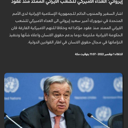
إيرواني: العداء الاميركي للشعب الايراني الممتد منذ عقود
اشار السفير والمندوب الدائم للجمهورية الإسلامية الإيرانية لدى الأمم
المتحدة في نيويورك أمير سعيد إيرواني الى العداء الاميركي للشعب
الايراني الممتد منذ عقود مؤكدا انه وخلافا للتهم الاميركية الفارغة فان
الحكومة الايرانية ملتزمة دوما بدعم حقوق الانسان واعلاء شأنها وتنفيذ
التزاماتها في مجال حقوق الانسان في اطار القوانين الدولية.
الثلاثاء 1 نوفمبر 2022 - 11:07 بتوقيت مكة