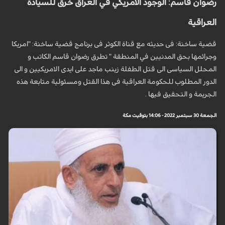
رضوان قاسم: الوجود الامريكي في العراق خرق للسيادة
العراقية
قضیة ساخنة: فی حدیثه مع قناة الکوثر فی برنامج قضیة ساخنة: "امريكا
وجرائمها بحق المدنيين في المنطقة " تطرق رضوان قاسم الکاتب و
المحلل السیاسی الی قتل الطفلة زینب ماجد علی ایدی الامریکیین و الی
الدور المطلوب للحکومة العراقیة فی هذا القتل ومسئولیة متابعة هذه
الجریمة و التحقیق فیها .
الجمعة 30 سبتمبر 2022 - 14:06 بتوقيت مكة