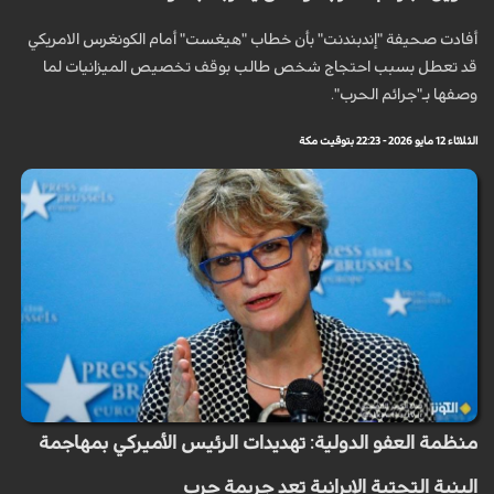
أفادت صحيفة "إندبندنت" بأن خطاب "هيغست" أمام الكونغرس الامريكي
قد تعطل بسبب احتجاج شخص طالب بوقف تخصيص الميزانيات لما
وصفها بـ"جرائم الحرب".
الثلاثاء 12 مايو 2026 - 22:23 بتوقيت مكة
منظمة العفو الدولية: تهديدات الرئيس الأميركي بمهاجمة
البنية التحتية الإيرانية تعد جريمة حرب