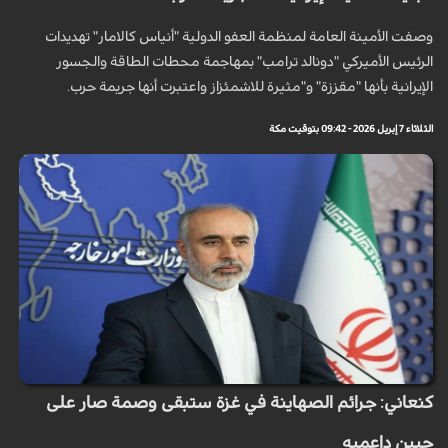
وصفت الأمينة العامة لمنظمة العفو الدولية "أنياس كالامار" تهديدات
الرئيس الأميركي "دونالد ترامب" بمهاجمة محطات الطاقة والجسور
الإيرانية بأنها "مقززة" و"مثيرة للاشمئزاز واعتبرت أنها جریمة حرب.
الثلاثاء 7 إبريل 2026 - 09:42 بتوقيت مكة
كنعاني: جرائم الصهاينة في غزة ستبقى وصمة صار على
جبين داعميه