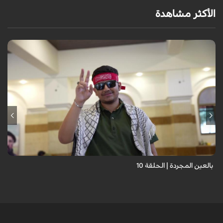
الأكثر مشاهدة
برنامج "بالعين المجردة" هو توثيق إنسانيٌّ شجاعٌ للحياة تحت وطأة الحرب،
حيث نستمع فيه إلى شهاداتٍ حيّةٍ لأشخاص عايشوا التفجيرات والدمار، فنرى
بعيونهم ت...
بالعين المجردة | الحلقة 10