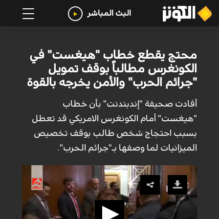
البث المباشر
محتج يقطع خطاب "هيغست" في
الكونغرس مطالباً بوقف تمويل
"جرائم الحرب" والأمن يخرجه بالقوة
أفادت صحيفة "إندبندنت" بأن خطاب
"هيغست" أمام الكونغرس الامريكي قد تعطل
بسبب احتجاج شخص طالب بوقف تخصيص
الميزانيات لما وصفها بـ"جرائم الحرب".