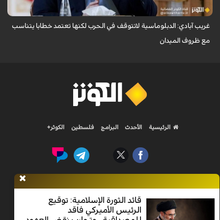
غريب آبادي: الدبلوماسية لاتتوقف في الحرب لكنها تعتمد خطابا يتناسب
مع ظروف الميدان
الرئيسية
الأحدث
البرامج
فلسطين
الكوثر+
Nilesat 11900 V | Badr 8 11747 V | Badr5 12284 V
قائد الثورة الإسلامية: توقيع
الرئيس الأميركي فاقد
جميع الحقوق محفوظة