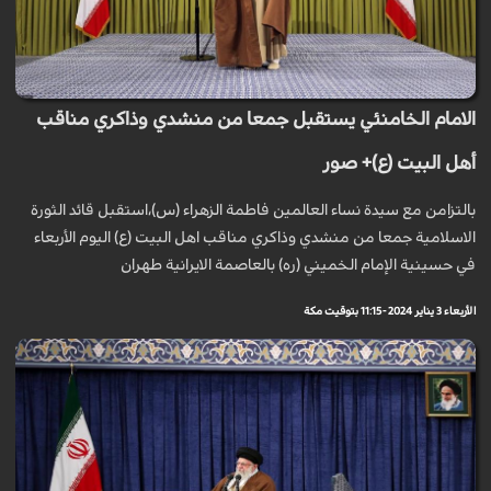
الامام الخامنئي يستقبل جمعا من منشدي وذاكري مناقب
أهل البيت (ع)+ صور
بالتزامن مع سیدة نساء العالمین فاطمة الزهراء (س)،استقبل قائد الثورة
الاسلامية جمعا من منشدي وذاكري مناقب اهل البیت (ع) الیوم الأربعاء
في حسينية الإمام الخميني (ره) بالعاصمة الايرانية طهران
الأربعاء 3 يناير 2024 - 11:15 بتوقيت مكة