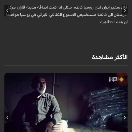
قال سفير ايران لدى روسيا كاظم جلالي انه تمت اضافة مدينة قازان مركز
ق
تترستان الى قائمة مستضيفي الاسبوع الثقافي الايراني في روسيا موضحا
ت
ان هذه التظاهرة ...
ا
الأكثر مشاهدة
يروي عددٌ من الزائرين مشاعر الشوق التي لازمتهم لسنوات وهم يتمنون زيارة
الإمام الحسين عليه السلام، مؤكدين أن العقبات المادية والظروف الشخصية لم
تُطفئ ش...