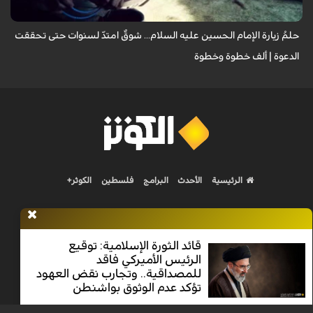
حلمُ زيارة الإمام الحسين عليه السلام... شوقٌ امتدّ لسنوات حتى تحققت
الدعوة | ألف خطوة وخطوة
الرئيسية
الأحدث
البرامج
فلسطين
الكوثر+
قائد الثورة الإسلامية: توقيع
الرئيس الأميركي فاقد
Nilesat 11900 V | Badr 8 11747 V | Badr5 12284 V
للمصداقية.. وتجارب نقض العهود
تؤكد عدم الوثوق بواشنطن
جميع الحقوق محفوظة