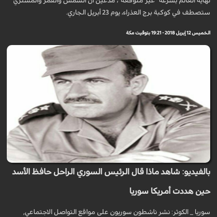
نهاية العالم بسرعة "غير متوقعة"، مدعين أن الشمس والقمر والمشتري
ستصطف في كوكبة برج العذراء، يوم 23 أبريل الجاري.
الخميس 12 إبريل 2018 - 19:21 بتوقيت مكة
بالفيديو: شاهد ماذا قال الرئيس السوري الراحل حافظ الأسد
حين هددت أمريكا سوريا
سوريا _ الكوثر: نشر ناشطون سوريون على مواقع التواصل الاجتماعي,