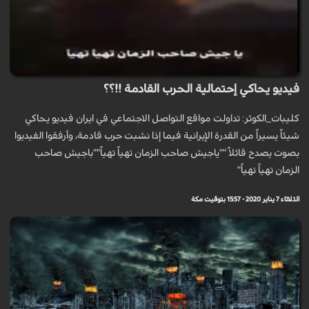
فيديو يحاكي إحتمالية الحرب القادمة !!؟؟
كليبات_الكوثر: تداولت مواقع التواصل الاجتماعي في ايران فيديو يحاكي
شيئاً يسيراً من القدرة الإيرانية فيما إذا نشبت حرب قادمة، وأرفقوا الفيديوا
بصوت يصدح قائلاً ""ياجيش صاحب الزمان تهياً تهياً""باجيش صاحب
الزمان تهياً تهياً"
الثلاثاء 7 يناير 2020 - 15:57 بتوقيت مكة