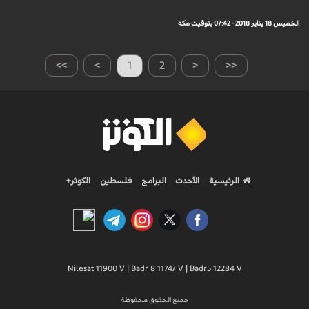
الخميس 18 يناير 2018 - 07:42 بتوقيت مكة
>>
>
1
2
<
<<
الرئيسية
الأحدث
البرامج
فلسطين
الكوثر+
Nilesat 11900 V | Badr 8 11747 V | Badr5 12284 V
جميع الحقوق محفوظة