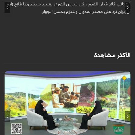
ا
أكد نائب قائد فيلق القدس في الحرس الثوري العميد محمد رضا فلاح زاده
أن إيران ترد على مصدر العدوان وتلتزم بحسن الجوار.
أ
آ
ي
الأكثر مشاهدة
الطفل لا يعرف كيف يعبر عن مشاعره، فتعلمي الفرق بين خوفه وقلقه وتوتره
وحاجته إليك، لتبني شخصية سوية..