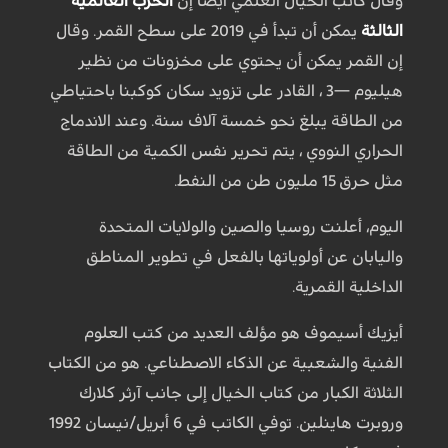
وقال كاتب الخيال العلمي أيضا إن
الحرب العالمية
الثالثة
يمكن أن تبدأ في 2019 على سطح القمر. وقال
إن القمر يمكن أن يحتوي على مخزونات من نظير
هيليوم —3 ، القادر على تزويد سكان كوكبنا باحتياطي
من الطاقة يبلغ نحو خمسة آلاف سنة. وعند الاندماج
الحراري النووي ، يتم تحرير نفس الكمية من الطاقة
مثل حرق 15 مليون طن من النفط.
اليوم، أعلنت روسيا والصين والولايات المتحدة
واليابان عن أولوياتها بالفعل في تطوير المناطق
الداخلية القمرية.
أيزيك أسيموف هو مؤلف العديد من كتب العلوم
الفنية والشعبية عن الذكاء الاصطناعي. هو من الكتاب
الثلاثة الكبار من كتاب الخيال إلى جانب آرثر كلارك
وروبرت هاينلين. توفي الكاتب في 6 أبريل/نيسان 1992