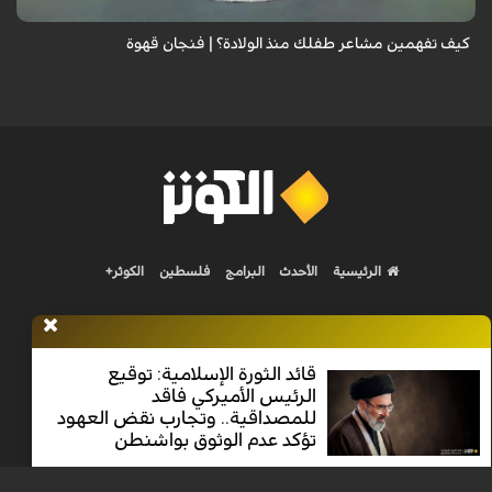
كيف تفهمين مشاعر طفلك منذ الولادة؟ | فنجان قهوة
الرئيسية
الأحدث
البرامج
فلسطين
الكوثر+
قائد الثورة الإسلامية: توقيع
الرئيس الأميركي فاقد
Nilesat 11900 V | Badr 8 11747 V | Badr5 12284 V
للمصداقية.. وتجارب نقض العهود
تؤكد عدم الوثوق بواشنطن
جميع الحقوق محفوظة