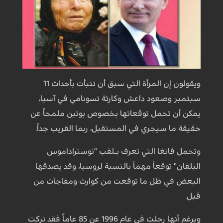
ويقولون إن المرأة التي سبق أن تنبأت بأحداث 11
سبتمبر وصعود داعش وكارثة تسونامي في آسيا،
يمكن أن تحمل توقعاتها بخصوص بوتين ملمحاً عن
حقيقة ما سيجري في المستقبل، ربما القريب جداً.
وتحمل فانغا التي تعرف بـلقب "نوستراداموس
البلقان" توقعاً مهماً بالنسبة لروسيا، وقد يصدقها
البعض في ظل ما توقعت من كوارث ومفاجآت من
قبل.
وبرغم أنها رحلت في عام 1996 عن 85 عاماً فقد تركت