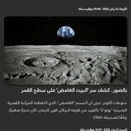
الأربعاء 12 يناير 2022 - 10:40 بتوقيت مكة
بالصور.. كشف سر 'البيت الغامض' على سطح القمر
منوعات-الكوثر: تبيّن أن الجسم "الغامض"، الذي التقطته المركبة القمرية
الصينية "يوتو-2" بالقرب من فوهة البركان فون كارمان، كان حجرًا صغيرًا،
وفقًا لصحيفة CNet.
السبت 8 يناير 2022 - 14:27 بتوقيت مكة