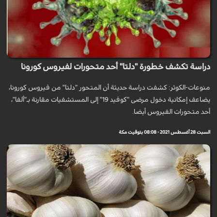
دراسة تكشف خطورة "دلتا" أحد متحورات لفيروس كورونا
منوعات-الكوثر: كشفت دراسة حديثة أن المتحور "دلتا" من فيروس كورونا،
يضاعف إمكانية دخول مرضى "كوفيد 19" إلى المستشفيات مقارنة بـ"ألفا"،
أحد متحورات الفيروس أيضا.
السبت 28 أغسطس 2021 - 08:08 بتوقيت مكة