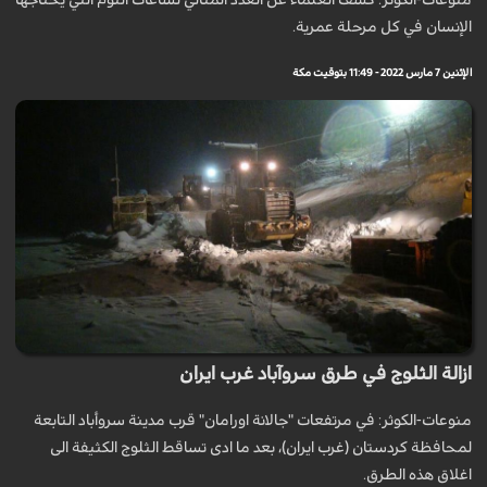
منوعات-الكوثر: كشف العلماء عن العدد المثالي لساعات النوم التي يحتاجها
الإنسان في كل مرحلة عمرية.
الإثنين 7 مارس 2022 - 11:49 بتوقيت مكة
ازالة الثلوج في طرق سروآباد غرب ايران
منوعات-الكوثر: في مرتفعات "جالانة اورامان" قرب مدینة سروأباد التابعة
لمحافظة كردستان (غرب ايران)، بعد ما ادى تساقط الثلوج الكثيفة الى
اغلاق هذه الطرق.