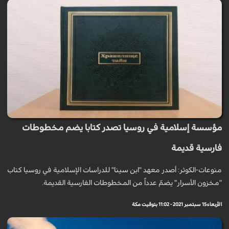
مؤسسة إسلامية في روسيا تصدر كتابا يضم مخطوطات
فارسية قديمة
منوعات-الكوثر: أصدر معهد "ابن سينا" للدراسات الإسلامية في روسيا کتاب
"مخزون الأسرار" یضمّ عدداً من المخطوطات الفارسیة القدیمة.
الأربعاء 15 سبتمبر 2021 - 11:02 بتوقيت مكة