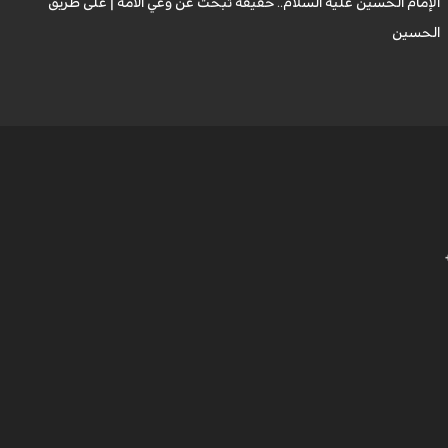
الإمام الحسين عليه السلام.. حقيقةٌ تبحث عن وعي الأمة | على طريق
ب
الحسين