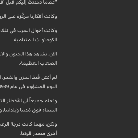
"عندما تحدثتُ إليكم قبل أقل من 3 أشهرٍ، كنا جميعاً نستمتع بالدفء وحميمة اللقاء بين الأصحاب وأفراد الأسرة، 
وكانت أفكارنا مركَّزة على ال
وكانت أهوال الحرب في تلك ال
الكومنولث المتنامية.
الآن، نشاهد هذا الجنون وال
الصعاب العظيمة.
لم أنسَ قَط، الحزن والفخر
اليوم المشؤوم في عام 1939، لم أتخيل لحظة واحدة أن هذا الواجب المهيب والرهيب سيقع على عاتقي في يوم من الأيام.
ونعلم جميعاً أن الأخطار الت
السماء فوق مُدننا وبَلداتنا
ولكن، مهما كانت درجة الرعب 
أخرى مصدر قوتنا.