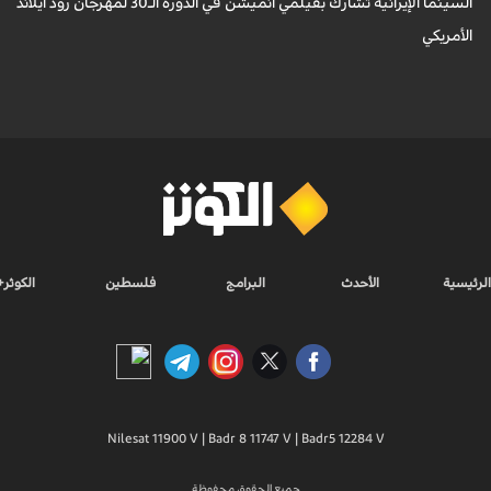
السينما الإيرانية تشارك بفيلمي أنميشن في الدورة الـ30 لمهرجان رود آيلاند
الأمريكي
الرئيسية
الأحدث
البرامج
فلسطين
الكوثر+
Nilesat 11900 V | Badr 8 11747 V | Badr5 12284 V
جميع الحقوق محفوظة