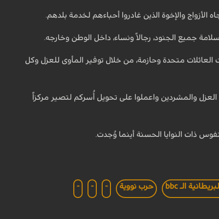
ه الأزواج والإخوة الذين غادروا أحباءهم لخدمة بلدهم.
امة جميع الجنود، رجالاً ونساء، داخل الوطن وخارجه.
ت العائلات متحدة وحازمة، من خلال توفير المأوى للعزل وكل
عزل والمشردين واعملوا على تحويل أُسركم لتصير مركزاً
فوس ذات النوايا الحسنة أينما وُجدت.
يطانية الـ bbc
حرب نووية
-
-
-