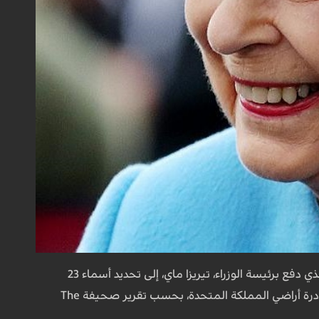
على الأراضي البريطانية؛ الأمر الذي دفع برئيسة الوزراء، تيريزا ماي، إلى تحديد أسماء 23
دبلوماسياً باعتبارهم "ضباط استخبارات غير مصرّح بهم"، ومنحهم مهلة أسبوعٍ واحدٍ فقط لمغادرة أراضي المملكة المتحدة، بحسب تقرير صحيفة The