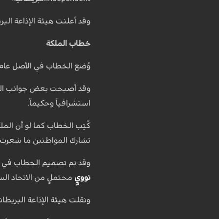
وقد أعلنت هيئة الإذاعة البريطانية الـ"BBC" أن لدى الملكة بالفعل خطاب مكتوب، جاهز في حال
خطاب الملكة
وُضع الخطاب في الأصل عام 1983، عندما كانت الحرب الباردة في ذروتها، وتم نشره عام 2013، أي بعد كتابته بـ30 سنة، من قِبل مصلحة الأرشيف الو
وقد أصبحت بعض جوانب الخطا
استشرافياً وحكيماً.
تشارك المواطنين ما شعرت به
وقد تم تصميم الخطاب في إطا
نوويٍ
محتملٍ من الاتحاد الس
ونقلت هيئة الإذاعة البريطانية الـ BBC عن الخط