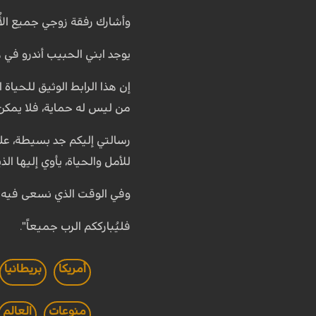
وأشارك رفقة زوجي جميع الأُس
يوجد ابني الحبيب أندرو في 
إن هذا الرابط الوثيق للحيا
من ليس له حماية، فلا يمكن لأ
رسالتي إليكم جد بسيطة، علي
للأمل والحياة، يأوي إليها ال
وفي الوقت الذي نسعى فيه جاه
فليُبارككم الرب جميعاً".
أمريكا
بريطانيا
منوعات
العالم