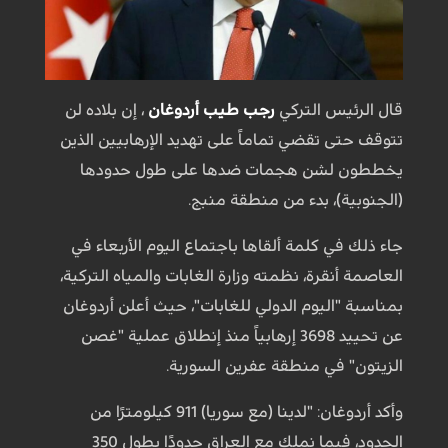
قال الرئيس التركي
رجب طيب أردوغان
، إن بلاده لن
تتوقف حتى تقضي تماماً على تهديد الإرهابيين الذين
يخططون لشن هجمات ضدها على طول حدودها
(الجنوبية)، بدء من منطقة منبج.
جاء ذلك في كلمة ألقاها باجتماع اليوم الأربعاء في
العاصمة أنقرة، نظمته وزارة الغابات والمياه التركية،
بمناسبة "اليوم الدولي للغابات"، حيث أعلن أردوغان
عن تحييد 3698 إرهابياً منذ إنطلاق عملية "غصن
الزيتون" في منطقة عفرين السورية.
وأكد أردوغان: "لدينا (مع سوريا) 911 كيلومترًا من
الحدود، فيما نملك مع العراق حدودًا بطول 350