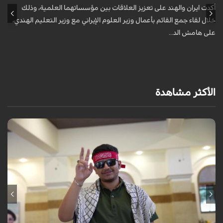
أكدت ايران والهند على تعزيز العلاقات بين مؤسساتهما العلمية، وذلك
أ
خلال لقاء جمع القائم بأعمال وزير العلوم الإيراني مع وزير التعليم الهندي،
خ
على هامش الد...
ع
الأكثر مشاهدة
برنامج "بالعين المجردة" هو توثيق إنسانيٌّ شجاعٌ للحياة تحت وطأة الحرب،
حيث نستمع فيه إلى شهاداتٍ حيّةٍ لأشخاص عايشوا التفجيرات والدمار، فنرى
بعيونهم ت...