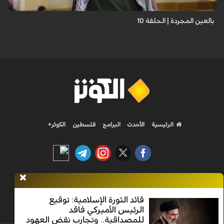
بالعين المجردة | الحلقة 10
الرئيسية
الأحدث
البرامج
فلسطين
الكوثر+
Nilesat 11900 V | Badr 8 11747 V | Badr5 12284 V
قائد الثورة الإسلامية: توقيع
الرئيس الأميركي فاقد
جميع الحقوق محفوظة
للمصداقية.. وتجارب نقض العهود