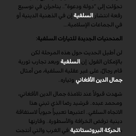
تحوّلت إلى “دولة ودعوة”.. يناحران في توسيع
رقعة انتشار
السلفية
إن في الذهنية الدينية أو
في الجماعات الإسلامية
…
المنحنيات الجديدة للتيارات السلفية:
لن أطيل الحديث حول هذه المرحلة لكن
بالإمكان القول: إن
السلفية
وبعد تجارب ثورية
قام رجالٌ، على غير عقلية السلفية، من أمثال
جمال الدين الأفغاني
وتياره..
شهدت قبولاً عند تلامذة جمال الدين الأفغاني،
ومحمد عبده.. فرشيد رضا الذي تبني هذا
الاتجاه السلفي.. اعتبرها تعبيراً حيوياً لاستفاقة
دينية ترفض الخرافة والأسطورة.. وقارنها
ب
الحركة البروتستانتية
في الغرب والتي أنتجت