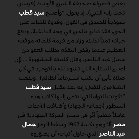
بعض فصوله صحيفة الشرق الأوسط (فرسان
تحت راية النبي).. إذ يقول: “وأصبح
سيد قطب
نموذجاً للصدق في القول، وقدوة للثبات على
الحق، فقد نطق بالحق في وجه الطاغية، ودفع
حياته ثمناً لذلك، وزاد من قيمة كلماته موقفه
العظيم عندما رفض التقدّم بطلب العفو من
جمال عبد الناصر، وقال كلمته المشهورة،
…
(إن
إصبع السبّابة التي تشهد لله بالتوحيد في كل
صلاة تأبى أن تكتب استرحاماً لظالم).. ويذهب
الظواهري للقول: إنه بعد مقتل
سيد قطب
“تكونت النواة التي انتمى إليها كاتب هذه
السطور (جماعة الجهاد) وأضافت الأحداث
عاملاً خطيراً أثّر في مسار الحركة الجهادية في
مصر
ألا وهو نكسة 1967 وسقط الرمز
جمال
عبد الناصر
الذي حاول أتباعه أن يصوّروه