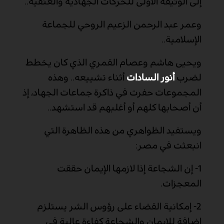
إلى الوثيقة الأولى للحركات الجهادية والعنفية..
وعمر عبد الرحمن الزعيم الروحي للجماعة
الإسلامية..
ويحيى هاشم وعصام القمري الذي كان يخطط
لضرب
أنور السادات
أثناء تشييعه.. وهذه
المجموعات حفرت في ذاكرة جماعات الجهاد، إذ
أن أصحابها كلهم أو أغلبهم قد استشهد..
ويستفيد الظواهري من هذه الظاهرة التي
انبعثت في مصر:
1-
إن الشجاعة إذا لازمها الإيمان حققت
المعجزات.
2-
إمكانية القضاء على رؤوس الشر يستلزم
إضافة للإيمان والشجاعة كفاءة عالية في