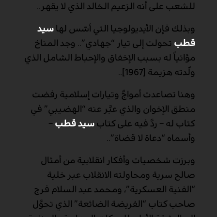
للشعب على أنه الزعيم الخالد الذي لا يقهر..
وبذلك فإن الأيديولوجيا التي أسّس لها
سيد
قطب
تحولت إلى تيار “جهادي”.. وجد المناخ
مؤاتياً له بسبب الإخفاق والإحباط الشامل الذي
ولّدته هزيمة [1967]..
وهنا تصاعدت أمواجٌ وتيارات إسلامية رفضت
منطق الإخوان والذي عبَّر عنه “الهضيبي” في
كتاب له – ردَّ فيه على كتاب
سيد قطب
–
وأسماه “دعاة لا قضاة”..
وبرزت شخصيات وأفكار انقلابية من أمثال
صالح سرية ومحاولته الانقلاب عبر خلية
“الفنية العسكرية”، ومحمد عبد السلام فرج
صاحب كتاب “الفريضة الضائعة” الذي تحوَّل