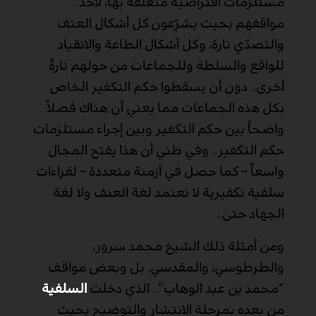
مستلزمات افتراضية متعلقة بها، لأخذ
مواقفهم بحيث يشرِّعون كل أشكال العنف
والتصدّي تارة، وكل أشكال الطاعة والانقياد
للواقع والسلطة وللجماعات من حولهم تارةً
أخرى.. دون أن يسقطوا حكم التكفير الخاص
بكل هذه الجماعات مما يعني أن هناك فصلاً
واضحاً بين حكم التكفير وبين إجراء مستلزمات
حكم التكفير.. وفي ظني أن هذا يفتح المجال
واسعاً – كما حصل في أزمنة متعددة – لقراءات
سلفية تكفيرية لا تعتمد لغة العنف ولا لغة
الجهاد حتى..
ومن أمثلة ذلك الشيخ محمد سرور،
والطرطوسي، والمقدسي. بل وبعض مواقف
“محمد بن عبد الوهاب”.. الذي دخلت
السلفية
من بعده بمرحلة الانتشار والتوضيح بحيث