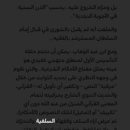
بل وحرَّم الخروج عليه.. بحسب “الدرر السنية
في الأجوبة النجدية”..
والملفت أنه لم يقبل بالشورى في قبال إمام
السلطان المسترشد بالفقيه
…
ومع ابن عبد الوهاب.. يمكن أن نختم حلقة
التأسيس الأول لمنطق منهجي عقيدي هو
عينه يمثل مفتاح الأحكام الشرعية.. والتي تقوم
في وجهه النظري على تحديد الثوابت من خلال
“حرفية” النص – وتكفير أي تأويل له – القرآني،
والحديث النبوي الشارح بحرفيته لتمام
المعنى القرآني المنزل من عند الله دون أي
“تكييف” أو (تمثيل) لتلك النصوص (الأحكام)..
ثم عرض آراء السلف وفقهاء
السلفية
والتحرّك
في دائرتها فقط.. وبقطعيات لا تقبل النقاش..