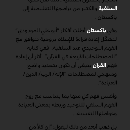
السلفية
والكثير من برامجها التعليمية إلى
باكستان..
وفي
باكستان
أطلت أفكار “أبو علي المودودي”
لتشكّل إعادة قراءة للإسلام بروحية تتوافق مع
الفهم التوحيدي عند السلفية.. ففي كتابه
“المصطلحات الأربعة في القرآن”.. أثار أن إعادة
فهم
القرآن
ينبغي أن تكون بتحديد واضح
ومنهجي لمصطلحات “الإله/ الرب/ الدين/
العبادة".
وأسّس فهم كلٍ منها بما يتناسب مع روح
الفهم السلفي للتوحيد وربطه بمعنى العبادة
وعواملها النفسية
…
بل ذهب أبعد من ذلك ليقول: “إن كلاً من