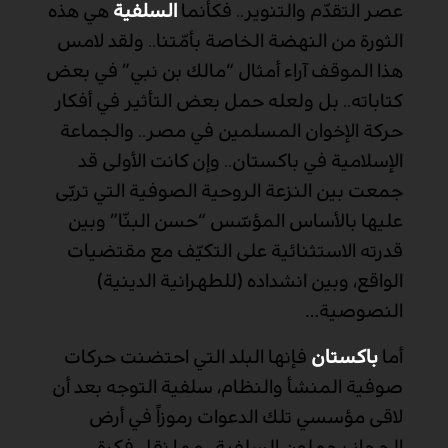
عصر التقدّم والتنوير.. فكأنما
السلفية
هي هذه
الثورة من النهضة الخاصة بأمّتنا.. ولقد لامس
هذا الموقف آراء أمثال “مالك بن نبي” في بعض
كتاباته.. بل ولعله حمل بعض التأثير في أفكار
حركة الإخوان المسلمين في مصر.. والجماعة
الإسلامية في باكستان.. وإن كانت الأولى قد
جمعت بين النزعة الروحية الصوفية التي تربّى
عليها بالأساس المؤسّس “حسن البنّا” وبين
قدرته الاستثنائية على التكيّف مع مقتضيات
الواقع، وبين انشداده (للطهرانية الدينية)
النصوصية
…
أما
باكستان
فإنها البلد التي احتضنت حركات
صوفية المنشأ والنظام، سلفية التوجه بعد أن
لاقى مؤسسي تلك الدعوات رموزاً في أرض
الحجاز يحملون السلفية.. مما نقل فكرة