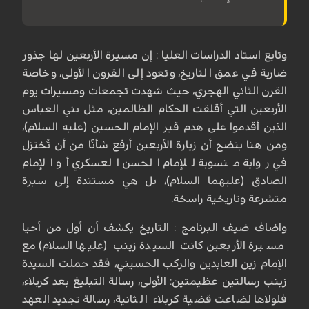
وتابع استاذ الدراسات العليا : إن مسيرة الأربعين لها جذور
ضاربة في عمق التاريخ، وتعود إلى القرون الأولى، وخاصة
القرن الثاني الهجري، حيث شهدت تجمعات ومسيرات يوم
الأربعين التي أقلقت الحكام الظالمين، مثل بني العباس
الذين أقدموا على هدم قبر الإمام الحسين (عليه السلام)،
ومن هنا يتضح أن زيارة الأربعين أرفع شأنًا من أن تُختزل
في رواية منسوبة للإمام الحسن العسكري أو الإمام
الصادق (عليهما السلام)، بل هي مستندة إلى سيرة
متشرعة وتاريخية راسخة.
واضاف ضيف البرنامج : التاريخ يكشف أن أول من أحيا
مسيرة الأربعين كانت السيدة زينب (عليها السلام) مع
الإمام زين العابدين والركب الحسيني، فقد حملت السيدة
زينب رسالتين عظيمتين: الأولى، رسالة التبليغ بعد كربلاء،
فلولاها لضاعت قضية كربلاء الثانية، رسالة تجديد العهد