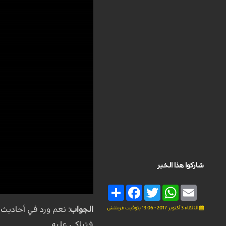
شاركوا هذا الخبر
Share
Facebook
Twitter
WhatsApp
Email
الثلاثاء 3 أكتوبر 2017 - 13:06 بتوقيت غرينتش
الجواب:
نعم ورد في أحاديث م
فتباكى عليه.