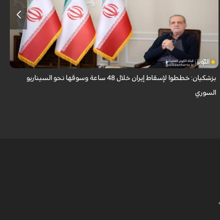
قال الرئيس الايراني مسعود بزشكيان ان الأعداء وضعوا خططًا وتصوروا أن
بإمكانهم السيطرة على إيران خلال 48 ساعة كما فعلوا مع سوريا.
بزشكيان: خططوا لإسقاط إيران خلال 48 ساعة وسوقها نحو السيناريو
و
السوري
ا