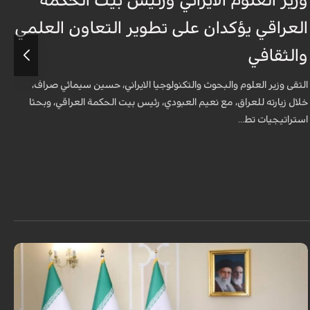
وزير العلوم الايراني ورئيس بيت الحكمة
و
العراقي يؤكدان على تطوير التعاون العلمي
ا
والثقافي
و
التقى وزير العلوم والبحوث والتكنولوجيا الايراني، حسين سيمائي صراف،
ا
خلال زيارته للعراق، مع نعيم العبودي، رئيس بيت الحكمة العراقي، وبحثا
خ
استراتيجيات تط...
ا