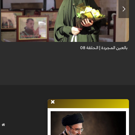
برنامج "بالعين المجردة" هو توثيق إنسانيٌّ شجاعٌ للحياة تحت وطأة الحرب، حيث
نستمع فيه إلى شهاداتٍ حيّةٍ لأشخاص عايشوا التفجيرات والدمار، فنرى بعيونهم
ت...
بالعين المجردة | الحلقة 08