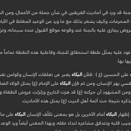
الجنة قد ورد في أحاديث الفريقين في شأن جملة من الأعمال، ومن الم
ب المحرمات، وكيف يشعر بذلك مع ما ورد من الوعيد المغلظ في الآ
ض يجازى عليه بالجنة عند وقوعه موقع القبول عنده سبحانه، وتراك
وعود عليه يمثّل نقطة استحقاق للجنة، وفاعلية هذه النقطة تماماً 
ها بها.
ء على الحسين (ع ) : فلأن
البكاء
يعبر عن تعلقات الإنسان وكوامن نفسه 
نفسي يهز الإنسان، ومن ثم فإن
البكاء
على الإمام (ع) يمثل الولاء الص
، ومن المشهود أن حركته (ع) قد هزت التاريخ وزلزلت عروش الطغاة 
بذكره نتيجة حث أئمة أهل البيت (ع) بمثل هذه الأحاديث.
 إظهار
البكاء
أمام الآخرين بل هو بمعنى تكلّف الإنسان
البكاء
على ما ي
 قلبه وتتدفق مشاعره لنداء عقله، وبهذا المعنى أيضاً ورد الوعد با